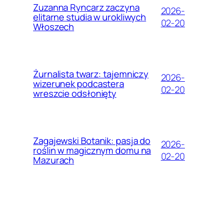
Zuzanna Ryncarz zaczyna
2026-
elitarne studia w urokliwych
02-20
Włoszech
Żurnalista twarz: tajemniczy
2026-
wizerunek podcastera
02-20
wreszcie odsłonięty
Zagajewski Botanik: pasja do
2026-
roślin w magicznym domu na
02-20
Mazurach