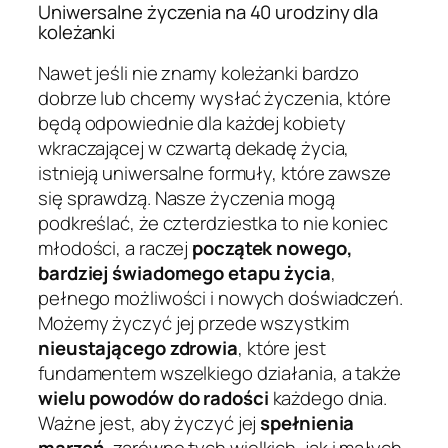
Uniwersalne życzenia na 40 urodziny dla
koleżanki
Nawet jeśli nie znamy koleżanki bardzo
dobrze lub chcemy wysłać życzenia, które
będą odpowiednie dla każdej kobiety
wkraczającej w czwartą dekadę życia,
istnieją uniwersalne formuły, które zawsze
się sprawdzą. Nasze życzenia mogą
podkreślać, że czterdziestka to nie koniec
młodości, a raczej
początek nowego,
bardziej świadomego etapu życia
,
pełnego możliwości i nowych doświadczeń.
Możemy życzyć jej przede wszystkim
nieustającego zdrowia
, które jest
fundamentem wszelkiego działania, a także
wielu powodów do radości
każdego dnia.
Ważne jest, aby życzyć jej
spełnienia
marzeń
, zarówno tych wielkich, jak i małych,