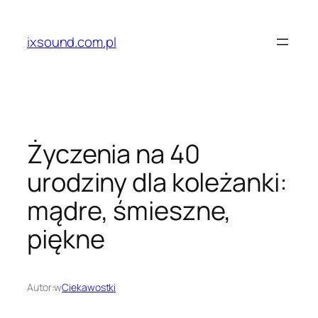
Przejdź
do
ixsound.com.pl
treści
Życzenia na 40
urodziny dla koleżanki:
mądre, śmieszne,
piękne
Autor:
w
Ciekawostki