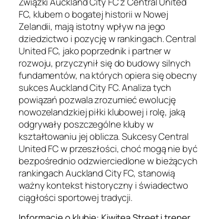
Związki Auckland City FC z Central United
FC, klubem o bogatej historii w Nowej
Zelandii, mają istotny wpływ na jego
dziedzictwo i pozycję w rankingach. Central
United FC, jako poprzednik i partner w
rozwoju, przyczynił się do budowy silnych
fundamentów, na których opiera się obecny
sukces Auckland City FC. Analiza tych
powiązań pozwala zrozumieć ewolucję
nowozelandzkiej piłki klubowej i rolę, jaką
odgrywały poszczególne kluby w
kształtowaniu jej oblicza. Sukcesy Central
United FC w przeszłości, choć mogą nie być
bezpośrednio odzwierciedlone w bieżących
rankingach Auckland City FC, stanowią
ważny kontekst historyczny i świadectwo
ciągłości sportowej tradycji.
Informacje o klubie: Kiwitea Street i trener