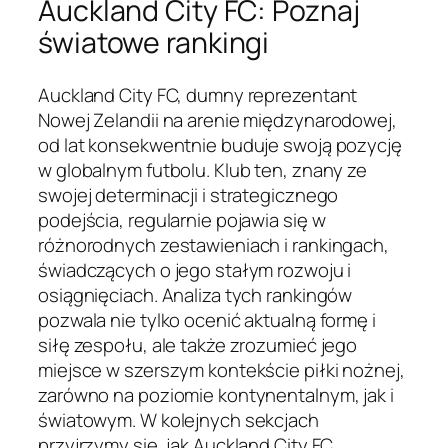
Auckland City FC: Poznaj
światowe rankingi
Auckland City FC, dumny reprezentant
Nowej Zelandii na arenie międzynarodowej,
od lat konsekwentnie buduje swoją pozycję
w globalnym futbolu. Klub ten, znany ze
swojej determinacji i strategicznego
podejścia, regularnie pojawia się w
różnorodnych zestawieniach i rankingach,
świadczących o jego stałym rozwoju i
osiągnięciach. Analiza tych rankingów
pozwala nie tylko ocenić aktualną formę i
siłę zespołu, ale także zrozumieć jego
miejsce w szerszym kontekście piłki nożnej,
zarówno na poziomie kontynentalnym, jak i
światowym. W kolejnych sekcjach
przyjrzymy się, jak Auckland City FC