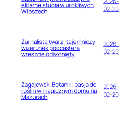
2026-
elitarne studia w urokliwych
02-20
Włoszech
Żurnalista twarz: tajemniczy
2026-
wizerunek podcastera
02-20
wreszcie odsłonięty
Zagajewski Botanik: pasja do
2026-
roślin w magicznym domu na
02-20
Mazurach