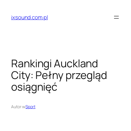
Przejdź
do
ixsound.com.pl
treści
Rankingi Auckland
City: Pełny przegląd
osiągnięć
Autor:
w
Sport