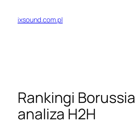
Przejdź
do
ixsound.com.pl
treści
Rankingi Borussia
analiza H2H