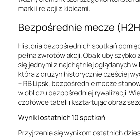
marki i relacji z kibicami.
Bezpośrednie mecze (H2H)
Historia bezpośrednich spotkań pomiędz
pełna zwrotów akcji. Oba kluby szybko 
się jednymi z najchętniej oglądanych w
która z drużyn historycznie częściej w
– RB Lipsk, bezpośrednie mecze stanow
w obliczu bezpośredniej rywalizacji. W
czołówce tabeli i kształtując obraz sez
Wyniki ostatnich 10 spotkań
Przyjrzenie się wynikom ostatnich dzie