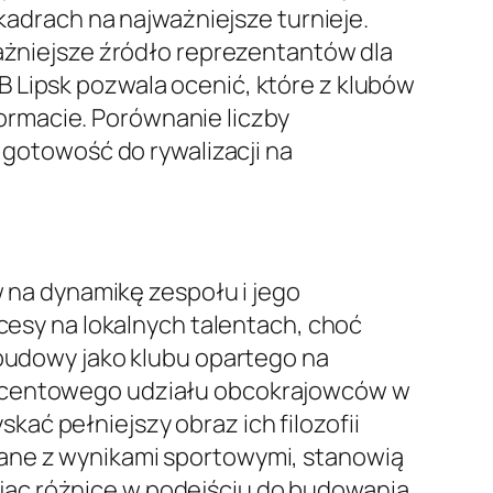
 kadrach na najważniejsze turnieje.
ważniejsze źródło reprezentantów dla
 Lipsk pozwala ocenić, które z klubów
ormacie. Porównanie liczby
otowość do rywalizacji na
na dynamikę zespołu i jego
kcesy na lokalnych talentach, choć
 budowy jako klubu opartego na
procentowego udziału obcokrajowców w
ać pełniejszy obraz ich filozofii
zane z wynikami sportowymi, stanowią
jąc różnice w podejściu do budowania