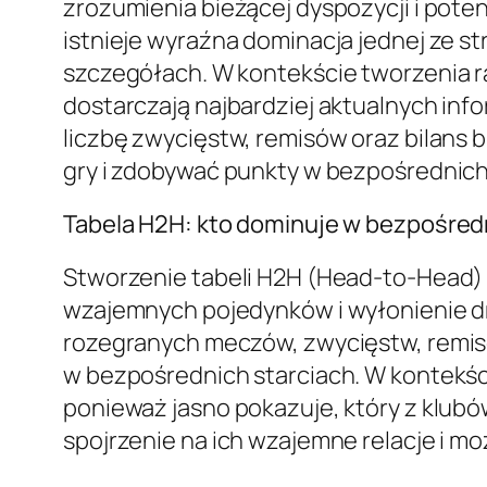
zrozumienia bieżącej dyspozycji i pote
istnieje wyraźna dominacja jednej ze s
szczegółach. W kontekście tworzenia r
dostarczają najbardziej aktualnych inf
liczbę zwycięstw, remisów oraz bilans b
gry i zdobywać punkty w bezpośrednich
Tabela H2H: kto dominuje w bezpośred
Stworzenie tabeli H2H (Head-to-Head) d
wzajemnych pojedynków i wyłonienie dru
rozegranych meczów, zwycięstw, remisó
w bezpośrednich starciach. W kontekści
ponieważ jasno pokazuje, który z klubó
spojrzenie na ich wzajemne relacje i 