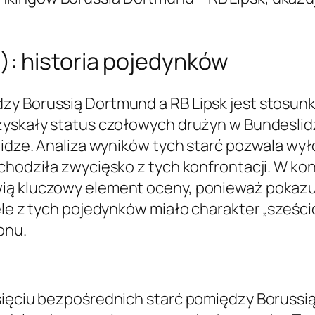
: historia pojedynków
y Borussią Dortmund a RB Lipsk jest stosunk
zyskały status czołowych drużyn w Bundeslidze
 lidze. Analiza wyników tych starć pozwala wy
ychodziła zwycięsko z tych konfrontacji. W k
ią kluczowy element oceny, ponieważ pokazuj
iele z tych pojedynków miało charakter „sześ
onu.
sięciu bezpośrednich starć pomiędzy Borussią