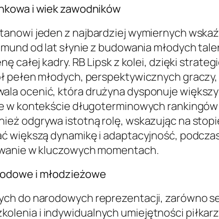
nkowa i wiek zawodników
anowi jeden z najbardziej wymiernych wskaźni
tmund od lat słynie z budowania młodych tal
nę całej kadry. RB Lipsk z kolei, dzięki stra
ł pełen młodych, perspektywicznych graczy, 
la ocenić, która drużyna dysponuje większym
e w kontekście długoterminowych rankingów B
eż odgrywa istotną rolę, wskazując na stopi
ć większą dynamikę i adaptacyjność, podczas 
owanie w kluczowych momentach.
rodowe i młodzieżowe
ch do narodowych reprezentacji, zarówno seni
enia i indywidualnych umiejętności piłkarz