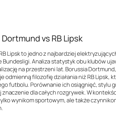
ii Dortmund vs RB Lipsk
 Lipsk to jedno z najbardziej elektryzującyc
 Bundesligi. Analiza statystyk obu klubów uja
izację na przestrzeni lat. Borussia Dortmund, j
 odmienną filozofię działania niż RB Lipsk, 
o futbolu. Porównanie ich osiągnięć, stylu gr
jej znaczenie dla całych rozgrywek. W kontek
ie tylko wynikom sportowym, ale także czynni
n.