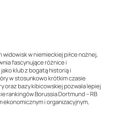
h widowisk w niemieckiej piłce nożnej,
wnia fascynujące różnice i
ako klub z bogatą historią i
który w stosunkowo krótkim czasie
y oraz bazy kibicowskiej pozwala lepiej
ście rankingów Borussia Dortmund – RB
kom ekonomicznym i organizacyjnym,