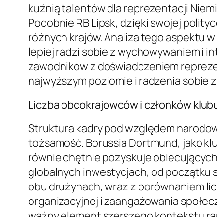
kuźnią talentów dla reprezentacji Niemi
Podobnie RB Lipsk, dzięki swojej polit
różnych krajów. Analiza tego aspektu w
lepiej radzi sobie z wychowywaniem i 
zawodników z doświadczeniem reprezen
najwyższym poziomie i radzenia sobie 
Liczba obcokrajowców i członków klub
Struktura kadry pod względem narodow
tożsamość. Borussia Dortmund, jako klub
równie chętnie pozyskuje obiecujących 
globalnych inwestycjach, od początku
obu drużynach, wraz z porównaniem licz
organizacyjnej i zaangażowania społec
ważny element szerszego kontekstu ran