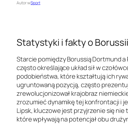
Autor:
w
Sport
Statystyki i fakty o Boruss
Starcie pomiędzy Borussią Dortmund a RB
często określające układ sił w czołówce
podobieństwa, które kształtują ich rywal
ugruntowaną pozycją, często prezentuje
zrewolucjonizował krajobraz niemieckieg
zrozumieć dynamikę tej konfrontacji i 
Lipsk, kluczowe jest przyjrzenie się n
które wpływają na potencjał obu druży