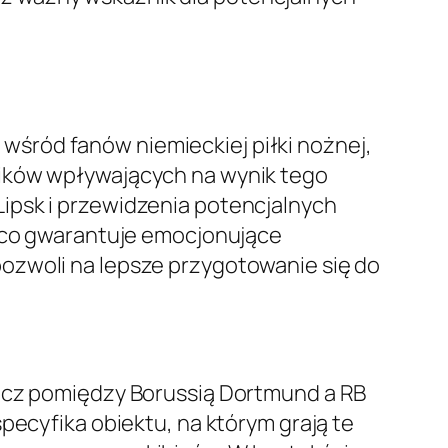
śród fanów niemieckiej piłki nożnej,
ników wpływających na wynik tego
ipsk i przewidzenia potencjalnych
, co gwarantuje emocjonujące
ozwoli na lepsze przygotowanie się do
mecz pomiędzy Borussią Dortmund a RB
pecyfika obiektu, na którym grają te