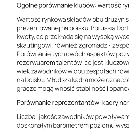
Ogólne porównanie klubów: wartość ry
Wartość rynkowa składów obu drużyn st
prezentowanej na boisku. Borussia Dor
kwoty, co przekłada się na wysoką wyce
skautingowi, również zgromadził zespó
Porównanie tych dwóch aspektów pozwa
rezerwuarem talentów, co jest kluczow
wiek zawodników w obu zespołach równi
na boisku. Młodsza kadra może oznacza
gracze mogą wnosić stabilność i opan
Porównanie reprezentantów: kadry na
Liczba i jakość zawodników powoływany
doskonałym barometrem poziomu wyszkol