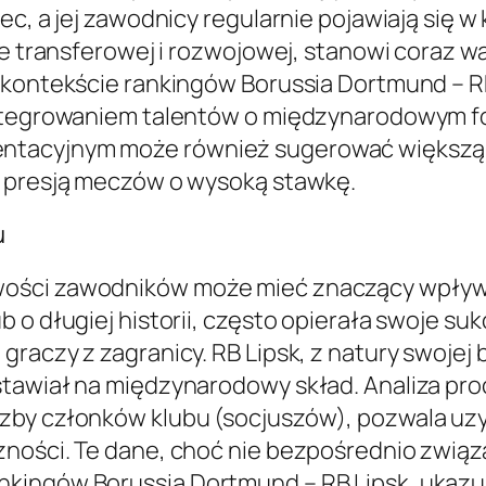
ec, a jej zawodnicy regularnie pojawiają się w
yce transferowej i rozwojowej, stanowi coraz 
 kontekście rankingów Borussia Dortmund – RB
integrowaniem talentów o międzynarodowym f
tacyjnym może również sugerować większą g
z presją meczów o wysoką stawkę.
u
ości zawodników może mieć znaczący wpływ 
 o długiej historii, często opierała swoje su
graczy z zagranicy. RB Lipsk, z natury swojej
 stawiał na międzynarodowy skład. Analiza 
by członków klubu (socjuszów), pozwala uzysk
zności. Te dane, choć nie bezpośrednio zwią
kingów Borussia Dortmund – RB Lipsk, ukazu