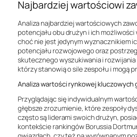
Najbardziej wartościowi za
Analiza najbardziej wartościowych zaw
potencjału obu drużyn i ich możliwości
choć nie jest jedynym wyznacznikiem ic
potencjału rozwojowego oraz postrzegan
skutecznego wyszukiwania i rozwijania
którzy stanowią o sile zespołu i mogą 
Analiza wartości rynkowej kluczowych 
Przyglądając się indywidualnym wartoś
głębsze zrozumienie, które zespoły d
często są liderami swoich drużyn, posi
kontekście rankingów Borussia Dortmund 
gwiazdach, czy też na wyrównanym poz