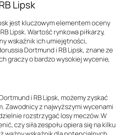
RB Lipsk
ipsk jest kluczowym elementem oceny
RB Lipsk. Wartość rynkowa piłkarzy,
ny wskaźnik ich umiejętności,
Borussia Dortmund i RB Lipsk, znane ze
ch graczy o bardzo wysokiej wycenie,
 Dortmund i RB Lipsk, możemy zyskać
m. Zawodnicy z najwyższymi wycenami
odzielnie rozstrzygać losy meczów. W
ć, czy siła zespołu opiera się na kilku
ż ważny wskaźnik dla potencjalnych