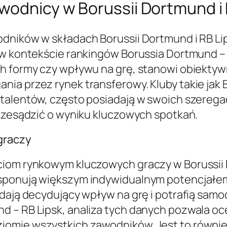
wodnicy w Borussii Dortmund i 
odników w składach Borussii Dortmund i RB L
 w kontekście rankingów Borussia Dortmund – 
h formy czy wpływu na grę, stanowi obiektyw
ia przez rynek transferowy. Kluby takie jak 
 talentów, często posiadają w swoich szerega
przesądzić o wyniku kluczowych spotkań.
graczy
ciom rynkowym kluczowych graczy w Borussii
ysponują większym indywidualnym potencjałe
adają decydujący wpływ na grę i potrafią sam
– RB Lipsk, analiza tych danych pozwala oceni
iomie wszystkich zawodników. Jest to równie