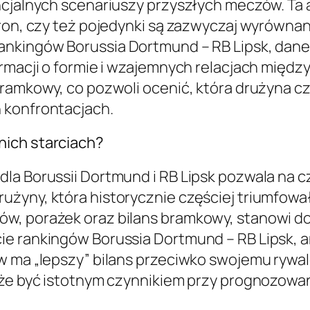
ncjalnych scenariuszy przyszłych meczów. Ta 
tron, czy też pojedynki są zazwyczaj wyrównan
ankingów Borussia Dortmund – RB Lipsk, dane
ormacji o formie i wzajemnych relacjach międ
ramkowy, co pozwoli ocenić, która drużyna czę
 konfrontacjach.
nich starciach?
la Borussii Dortmund i RB Lipsk pozwala na cz
żyny, która historycznie częściej triumfował
w, porażek oraz bilans bramkowy, stanowi d
e rankingów Borussia Dortmund – RB Lipsk, ana
w ma „lepszy” bilans przeciwko swojemu rywal
może być istotnym czynnikiem przy prognozowa