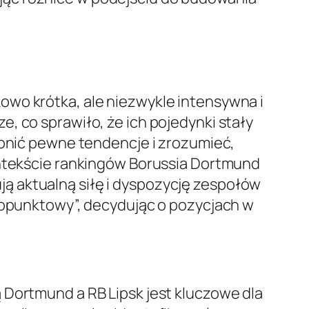
owo krótka, ale niezwykle intensywna i
, co sprawiło, że ich pojedynki stały
łonić pewne tendencje i zrozumieć,
ontekście rankingów Borussia Dortmund
ą aktualną siłę i dyspozycję zespołów
ciopunktowy”, decydując o pozycjach w
 Dortmund a RB Lipsk jest kluczowe dla