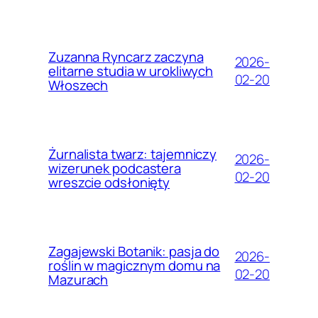
Zuzanna Ryncarz zaczyna
2026-
elitarne studia w urokliwych
02-20
Włoszech
Żurnalista twarz: tajemniczy
2026-
wizerunek podcastera
02-20
wreszcie odsłonięty
Zagajewski Botanik: pasja do
2026-
roślin w magicznym domu na
02-20
Mazurach