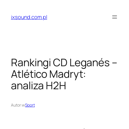
Przejdź
do
ixsound.com.pl
treści
Rankingi CD Leganés –
Atlético Madryt:
analiza H2H
Autor:
w
Sport