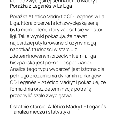
Koniec zwycięskiej serii Atlético Madryt.
Porażka z Leganés w La Liga
Porażka Atlético Madryt z CD Leganés w La
Liga, która przerwała ich zwycięską serię,
była momentem, który zapisał się w historii
ligi. Takie wyniki pokazują, że nawet
najbardziej utytułowane drużyny mogą
napotkać trudności w starciu z
zdeterminowanym przeciwnikiem, a liga
hiszpańska jest pełna niespodzianek.
Analiza tego typu wydarzeń jest istotna dla
pełnego zrozumienia dynamiki rankingów
CD Leganés – Atlético Madryt i pokazuje, że
forma dnia oraz determinacja potrafią
przechylić szalę zwycięstwa.
Ostatnie starcie: Atlético Madryt – Leganés
– analiza meczu i statystyki