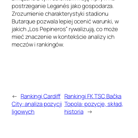
postrzeganie Leganés jako gospodarza.
Zrozumienie charakterystyki stadionu
Butarque pozwala lepiej ocenić warunki, w
jakich „Los Pepineros” rywalizują, co może
mieć znaczenie w kontekście analizy ich
meczów i rankingów.
←
Rankingi Cardiff
Rankingi FK TSC Bačka
City: analiza pozycji
Topola: pozycje, skład,
ligowych
historia
→