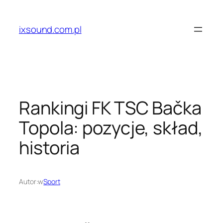
Przejdź
do
ixsound.com.pl
treści
Rankingi FK TSC Bačka
Topola: pozycje, skład,
historia
Autor:
w
Sport