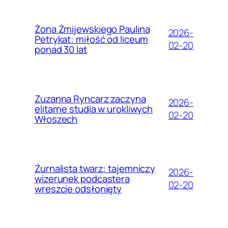
Żona Żmijewskiego Paulina
2026-
Petrykat: miłość od liceum
02-20
ponad 30 lat
Zuzanna Ryncarz zaczyna
2026-
elitarne studia w urokliwych
02-20
Włoszech
Żurnalista twarz: tajemniczy
2026-
wizerunek podcastera
02-20
wreszcie odsłonięty