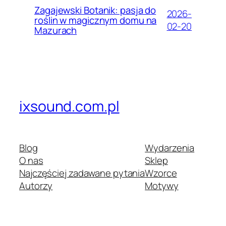
Zagajewski Botanik: pasja do
2026-
roślin w magicznym domu na
02-20
Mazurach
ixsound.com.pl
Blog
Wydarzenia
O nas
Sklep
Najczęściej zadawane pytania
Wzorce
Autorzy
Motywy