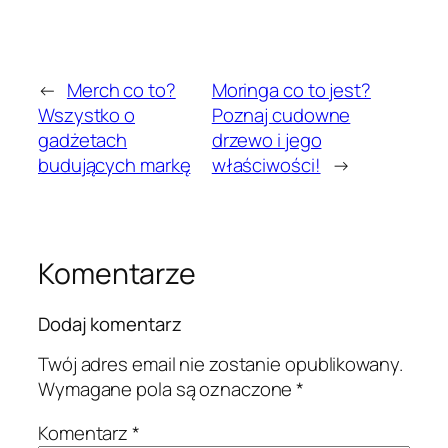
←
Merch co to?
Moringa co to jest?
Wszystko o
Poznaj cudowne
gadżetach
drzewo i jego
budujących markę
właściwości!
→
Komentarze
Dodaj komentarz
Twój adres email nie zostanie opublikowany.
Wymagane pola są oznaczone
*
Komentarz
*