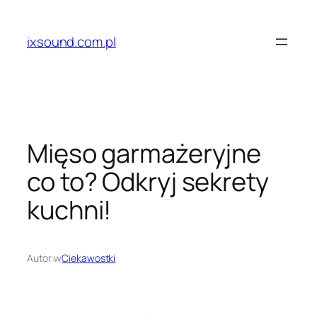
Przejdź
do
ixsound.com.pl
treści
Mięso garmażeryjne
co to? Odkryj sekrety
kuchni!
Autor:
w
Ciekawostki