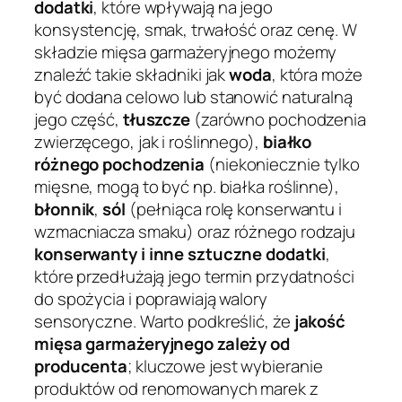
dodatki
, które wpływają na jego
konsystencję, smak, trwałość oraz cenę. W
składzie mięsa garmażeryjnego możemy
znaleźć takie składniki jak
woda
, która może
być dodana celowo lub stanowić naturalną
jego część,
tłuszcze
(zarówno pochodzenia
zwierzęcego, jak i roślinnego),
białko
różnego pochodzenia
(niekoniecznie tylko
mięsne, mogą to być np. białka roślinne),
błonnik
,
sól
(pełniąca rolę konserwantu i
wzmacniacza smaku) oraz różnego rodzaju
konserwanty i inne sztuczne dodatki
,
które przedłużają jego termin przydatności
do spożycia i poprawiają walory
sensoryczne. Warto podkreślić, że
jakość
mięsa garmażeryjnego zależy od
producenta
; kluczowe jest wybieranie
produktów od renomowanych marek z