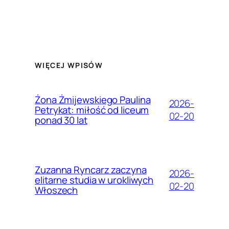
WIĘCEJ WPISÓW
Żona Żmijewskiego Paulina
2026-
Petrykat: miłość od liceum
02-20
ponad 30 lat
Zuzanna Ryncarz zaczyna
2026-
elitarne studia w urokliwych
02-20
Włoszech