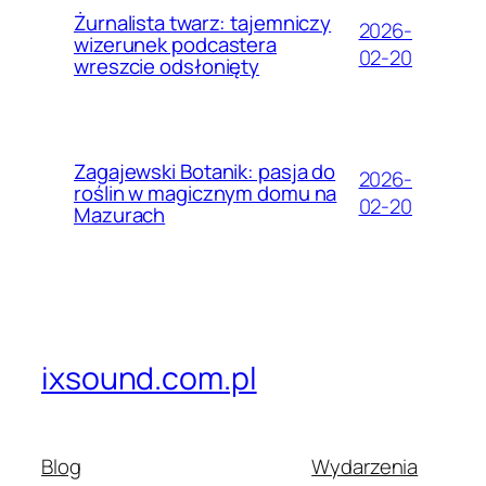
Żurnalista twarz: tajemniczy
2026-
wizerunek podcastera
02-20
wreszcie odsłonięty
Zagajewski Botanik: pasja do
2026-
roślin w magicznym domu na
02-20
Mazurach
ixsound.com.pl
Blog
Wydarzenia