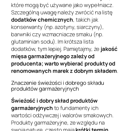
które mogą być używane jako wypełniacz.
Szczególną uwagę należy zwrócić na listę
dodatków chemicznych
, takich jak
konserwanty (np. azotyny, siarczyny),
barwniki czy wzmacniacze smaku (np.
glutaminian sodu). Im krótsza lista
dodatków, tym lepiej. Pamiętajmy, że
jakość
mięsa garmażeryjnego zależy od
producenta; warto wybierać produkty od
renomowanych marek z dobrym składem
.
Znaczenie świeżości i dobrego składu
produktów garmażeryjnych
Świeżość i dobry skład produktów
garmażeryjnych
to fundamenty ich
wartości odżywczej i walorów smakowych.
Produkty garmażeryjne, ze względu na
swoją naturę, często mają
krótki termin