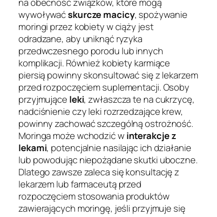
na obecność związków, które mogą
wywoływać
skurcze macicy
, spożywanie
moringi przez kobiety w ciąży jest
odradzane, aby uniknąć ryzyka
przedwczesnego porodu lub innych
komplikacji. Również kobiety karmiące
piersią powinny skonsultować się z lekarzem
przed rozpoczęciem suplementacji. Osoby
przyjmujące
leki
, zwłaszcza te na cukrzycę,
nadciśnienie czy leki rozrzedzające krew,
powinny zachować szczególną ostrożność.
Moringa może wchodzić w
interakcje z
lekami
, potencjalnie nasilając ich działanie
lub powodując niepożądane skutki uboczne.
Dlatego zawsze zaleca się konsultację z
lekarzem lub farmaceutą przed
rozpoczęciem stosowania produktów
zawierających moringę, jeśli przyjmuje się