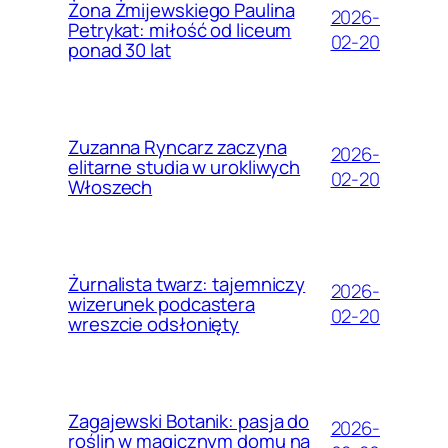
Żona Żmijewskiego Paulina
2026-
Petrykat: miłość od liceum
02-20
ponad 30 lat
Zuzanna Ryncarz zaczyna
2026-
elitarne studia w urokliwych
02-20
Włoszech
Żurnalista twarz: tajemniczy
2026-
wizerunek podcastera
02-20
wreszcie odsłonięty
Zagajewski Botanik: pasja do
2026-
roślin w magicznym domu na