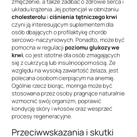
zmęczenie, a także zadbać o zdrowie serca i
układu krążenia. Jej potencjał w obniżaniu
cholesterolu
i
ciśnienia tętniczego krwi
czyni ją interesującym suplementem dla
osób dbających o profilaktykę chorób
sercowo-naczyniowych. Ponadto, może być
pomocna w regulacji
poziomu glukozy we
krwi
, co jest istotne dla osób zmagających
się z cukrzycą lub insulinoopornością. Ze
względu na wysoką zawartość żelaza, jest
polecana osobom cierpiącym na anemię.
Ogólnie rzecz biorąc, moringa może być
stosowana przez osoby pragnące naturalnie
wzmocnić swój organizm, poprawić
kondycję skóry i włosów oraz wesprzeć
procesy regeneracyjne.
Przeciwwskazania i skutki