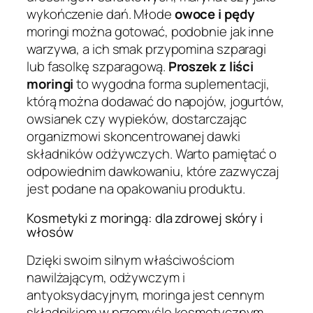
wykończenie dań. Młode
owoce i pędy
moringi można gotować, podobnie jak inne
warzywa, a ich smak przypomina szparagi
lub fasolkę szparagową.
Proszek z liści
moringi
to wygodna forma suplementacji,
którą można dodawać do napojów, jogurtów,
owsianek czy wypieków, dostarczając
organizmowi skoncentrowanej dawki
składników odżywczych. Warto pamiętać o
odpowiednim dawkowaniu, które zazwyczaj
jest podane na opakowaniu produktu.
Kosmetyki z moringą: dla zdrowej skóry i
włosów
Dzięki swoim silnym właściwościom
nawilżającym, odżywczym i
antyoksydacyjnym, moringa jest cennym
składnikiem w przemyśle kosmetycznym,