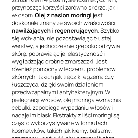
przynosząc korzyści zarówno skórze, jak i
włosom.
Olej z nasion moringi
jest
doskonale znany ze swoich właściwości
nawilżających i regenerujących
. Szybko
się wchłania, nie pozostawiając tłustej
warstwy, a jednocześnie głęboko odżywia
skórę, poprawiając jej elastyczność i
wygładzając drobne zmarszczki. Jest
również pomocny w leczeniu problemów
skórnych, takich jak trądzik, egzema czy
łuszczyca, dzięki swoim działaniom
przeciwzapalnym i antybakteryjnym. W
pielęgnacji włosów, olej moringa wzmacnia
cebulki, zapobiega wypadaniu włosów i
nadaje im blask. Ekstrakty z liści moringi są
często wykorzystywane w formułach
kosmetyków, takich jak kremy, balsamy,