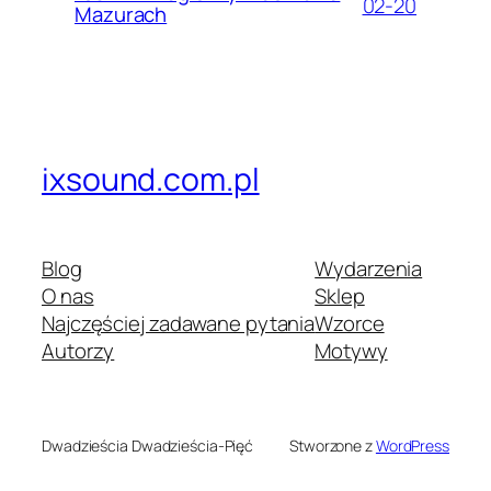
02-20
Mazurach
ixsound.com.pl
Blog
Wydarzenia
O nas
Sklep
Najczęściej zadawane pytania
Wzorce
Autorzy
Motywy
Dwadzieścia Dwadzieścia-Pięć
Stworzone z
WordPress