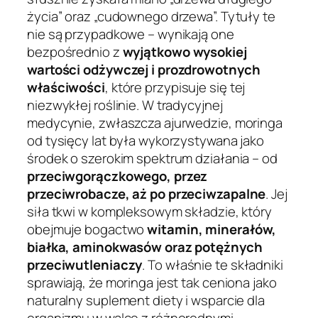
życia” oraz „cudownego drzewa”. Tytuły te
nie są przypadkowe – wynikają one
bezpośrednio z
wyjątkowo wysokiej
wartości odżywczej i prozdrowotnych
właściwości
, które przypisuje się tej
niezwykłej roślinie. W tradycyjnej
medycynie, zwłaszcza ajurwedzie, moringa
od tysięcy lat była wykorzystywana jako
środek o szerokim spektrum działania – od
przeciwgorączkowego, przez
przeciwrobacze, aż po przeciwzapalne
. Jej
siła tkwi w kompleksowym składzie, który
obejmuje bogactwo
witamin, minerałów,
białka, aminokwasów oraz potężnych
przeciwutleniaczy
. To właśnie te składniki
sprawiają, że moringa jest tak ceniona jako
naturalny suplement diety i wsparcie dla
organizmu w walce z różnorodnymi