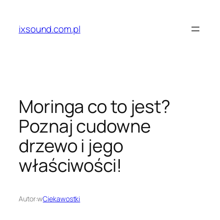
Przejdź
do
ixsound.com.pl
treści
Moringa co to jest?
Poznaj cudowne
drzewo i jego
właściwości!
Autor:
w
Ciekawostki