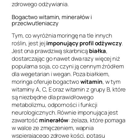
zdrowego odżywiania.
Bogactwo witamin, minerałów i
przeciwutleniaczy
Tym, co wyróżnia moringę na tle innych
roślin, jest jej
imponujący profil odżywczy
.
Jest ona prawdziwą skarbnicą
białka
,
dostarczając go nawet dwa razy więcej niż
popularna soja, co czyni ją cennym źródłem
dla wegetarian i wegan. Poza białkiem,
moringa oferuje bogactwo
witamin
, w tym
witaminy A, C, E oraz witamin z grupy B, które
są niezbędne dla prawidłowego
metabolizmu, odporności i funkcji
neurologicznych. Równie imponująca jest
zawartość
minerałów
: żelaza, które pomaga
w walce ze zmęczeniem, wapnia
wspierającego zdrowe kości, potasu