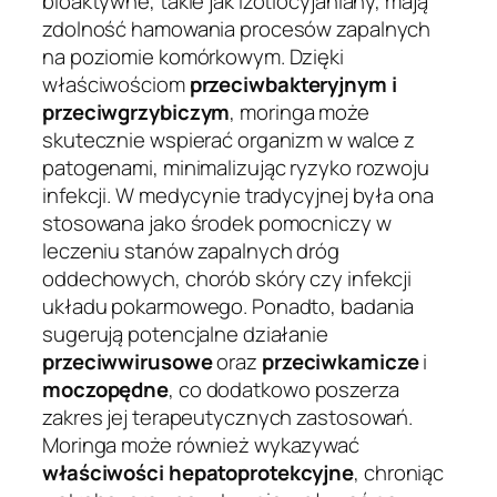
bioaktywne, takie jak izotiocyjaniany, mają
zdolność hamowania procesów zapalnych
na poziomie komórkowym. Dzięki
właściwościom
przeciwbakteryjnym i
przeciwgrzybiczym
, moringa może
skutecznie wspierać organizm w walce z
patogenami, minimalizując ryzyko rozwoju
infekcji. W medycynie tradycyjnej była ona
stosowana jako środek pomocniczy w
leczeniu stanów zapalnych dróg
oddechowych, chorób skóry czy infekcji
układu pokarmowego. Ponadto, badania
sugerują potencjalne działanie
przeciwwirusowe
oraz
przeciwkamicze
i
moczopędne
, co dodatkowo poszerza
zakres jej terapeutycznych zastosowań.
Moringa może również wykazywać
właściwości hepatoprotekcyjne
, chroniąc